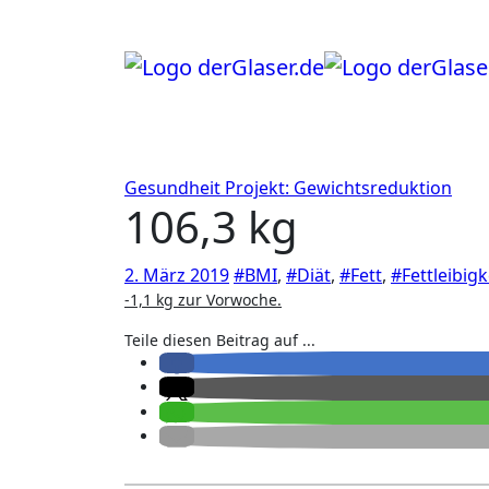
Zum
Inhalt
springen
Gesundheit
Projekt: Gewichtsreduktion
106,3 kg
2. März 2019
#BMI
,
#Diät
,
#Fett
,
#Fettleibigk
-1,1 kg zur Vorwoche.
Teile diesen Beitrag auf ...