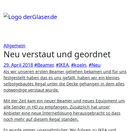
Zum
Inhalt
springen
Allgemein
Neu verstaut und geordnet
29. April 2018
#Beamer
,
#IKEA
,
#koeln
,
#Neu
Als wir unseren ersten Beamer geliehen bekamen und für uns
festgestellt haben das es uns gefällt, haben wir ein kleines
selbstgebautes Regal unter die Decke gehangen in dem alles
notwendige verstaut wurde.
Mit der Zeit kam ein neuer Beamer und neues Equipment um
alle Sender in HD zu empfangen. Zusätzlich hat unser
Anbieter eine neue Internetlösung herausgebracht so dass
noch mehr auf diesem Regal standen.
Es wurde immer unansehnlicher. Wir fuhren zu IKEA und