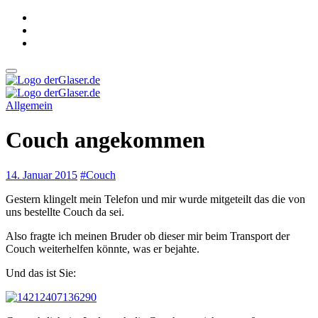
Zum
Inhalt
springen
derGlaser.de
Mein Leben mit Frau, zwei Kindern und Katze
Allgemein
derGlaser.de
Mein Leben mit Frau, zwei Kindern und Katze
Couch angekommen
14. Januar 2015
#Couch
Gestern klingelt mein Telefon und mir wurde mitgeteilt das die von
uns bestellte Couch da sei.
Also fragte ich meinen Bruder ob dieser mir beim Transport der
Couch weiterhelfen könnte, was er bejahte.
Und das ist Sie: