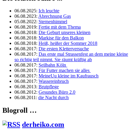
06.08.2025
:
Ich leuchte
06.08.2023
:
Abrechnung Gas
05.08.2022
:
Sternenhimmel
06.08.2019
:
Fertig mit dem Thema
06.08.2018
:
Die Geburt unseres kleinen
06.08.2018
:
Markise für den Balkon
06.08.2018
:
Heiß, heißer der Sommer 2018
06.08.2017
:
Die ersten Kletterversuche
06.08.2017
:
Das erste mal Strassenfest an dem meine kleine
so richtig teil nimmt. Sie räumt kräftig ab
06.08.2017
:
Seilbahn Köln
06.08.2017
:
Für Futter machen sie alles
06.08.2017
:
MeineUu kleine im Kaufrausch
06.08.2017
:
Wassereinbruch
06.08.2013
:
Brutpflege
06.08.2012
:
Gesundes Büro 2.0
06.08.2011
:
die Nacht durch
Blogroll …
derheiko.com