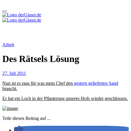
Zum
Inhalt
springen
derGlaser.de
Mein Leben mit Frau, zwei Kindern und Katze
Mein Leben mit Frau, zwei Kindern und Katze
derGlaser.de
Arbeit
Des Rätsels Lösung
27. Juli 2011
Nun ist es raus für was mein Chef den
gestern gelieferten Sand
braucht.
Er hat ein Loch in der Pflasterung unseres Hofs wieder geschlossen.
Teile diesen Beitrag auf ...