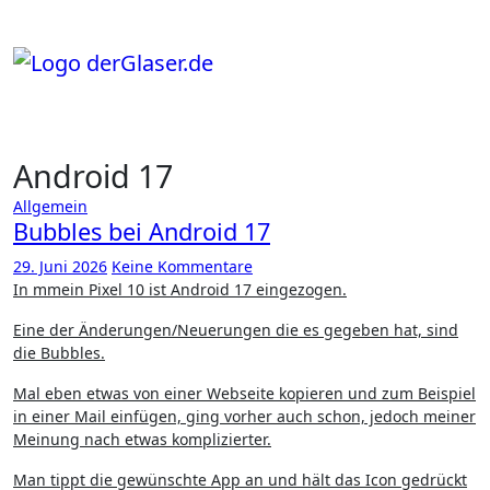
Zum
Inhalt
springen
Android 17
Allgemein
Bubbles bei Android 17
29. Juni 2026
Keine Kommentare
In mmein Pixel 10 ist Android 17 eingezogen.
Eine der Änderungen/Neuerungen die es gegeben hat, sind
die Bubbles.
Mal eben etwas von einer Webseite kopieren und zum Beispiel
in einer Mail einfügen, ging vorher auch schon, jedoch meiner
Meinung nach etwas komplizierter.
Man tippt die gewünschte App an und hält das Icon gedrückt