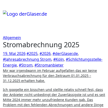
Zum
Inhalt
springen
Allgemein
Stromabrechnung 2025
19. Mai 2026
#2025
,
#2026
,
#derGlaser.de
,
#Jahresabrechnung Strom
,
#Köln
,
#Schlichtungsstelle-
Energie
,
#Strom
,
#Stromanbieter
Mir war irgendwann im Februar aufgefallen das wir keine
Verbrauchsabrechnung für den Zeitraum 01.01.2025 –
31.12.2025 erhalten habe.
Ich googelte ein bisschen und stellte relativ schnell fest, dass
der Anbieter nicht unbedingt der Zuverlässigste ist und es seit
Mitte 2024 immer mehr unzufriedene Kunden gab. Das
Problem mit den fehlenden Abrechnungen und andere Dinge