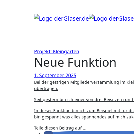
Zum
Inhalt
springen
Projekt: Kleingarten
Neue Funktion
1. September 2025
Bei der gestrigen Mitgliederversammlung im Kleingartenverein wurde mir eine neue Funktion innerhalb des Vereins
übertragen.
Seit gestern bin ich einer von drei Beisitzern und
In dieser Funktion bin ich zum Beispiel mit für 
bin gespannt was alles spannendes auf mich zu
Teile diesen Beitrag auf ...