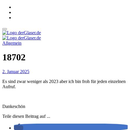
Zum
Inhalt
springen
derGlaser.de
Mein Leben mit Frau, zwei Kindern und Katze
Allgemein
derGlaser.de
Mein Leben mit Frau, zwei Kindern und Katze
18702
2. Januar 2025
Es sind zwar weniger als 2023 aber ich bin froh für jeden einzelnen
Aufruf.
Dankeschön
Teile diesen Beitrag auf ...