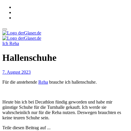
Zum
Inhalt
springen
derGlaser.de
Mein Leben mit Frau, zwei Kindern und Katze
Ich
Reha
derGlaser.de
Mein Leben mit Frau, zwei Kindern und Katze
Hallenschuhe
7. August 2023
Für die anstehende
Reha
brauche ich hallenschuhe.
Heute bin ich bei Decathlon fündig geworden und habe mir
günstige Schuhe für die Turnhalle gekauft. Ich werde sie
wahrscheinlich nur für die Reha nutzen. Deswegen brauchten es
keine teuren Schuhe sein.
Teile diesen Beitrag auf ...