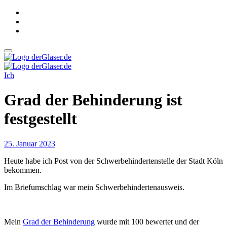
Zum
Inhalt
springen
derGlaser.de
Mein Leben mit Frau, zwei Kindern und Katze
Ich
derGlaser.de
Mein Leben mit Frau, zwei Kindern und Katze
Grad der Behinderung ist
festgestellt
25. Januar 2023
Heute habe ich Post von der Schwerbehindertenstelle der Stadt Köln
bekommen.
Im Briefumschlag war mein Schwerbehindertenausweis.
Mein
Grad der Behinderung
wurde mit 100 bewertet und der