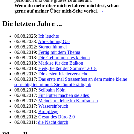
persönlich und ohne großes Drumherum.
Wenn du mehr über mich erfahren möchtest, schau
gerne auf meiner Über mich-Seite vorbei.
→
Die letzten Jahre ...
06.08.2025
:
Ich leuchte
06.08.2023
:
Abrechnung Gas
05.08.2022
:
Sternenhimmel
06.08.2019
:
Fertig mit dem Thema
06.08.2018
:
Die Geburt unseres kleinen
06.08.2018
:
Markise für den Balkon
06.08.2018
:
Heiß, heißer der Sommer 2018
06.08.2017
:
Die ersten Kletterversuche
06.08.2017
:
Das erste mal Strassenfest an dem meine kleine
so richtig teil nimmt. Sie räumt kräftig ab
06.08.2017
:
Seilbahn Köln
06.08.2017
:
Für Futter machen sie alles
06.08.2017
:
MeineUu kleine im Kaufrausch
06.08.2017
:
Wassereinbruch
06.08.2013
:
Brutpflege
06.08.2012
:
Gesundes Büro 2.0
06.08.2011
:
die Nacht durch