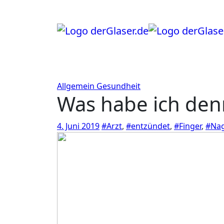
Zum
Inhalt
springen
Allgemein
Gesundheit
Was habe ich de
4. Juni 2019
#Arzt
,
#entzündet
,
#Finger
,
#Nag