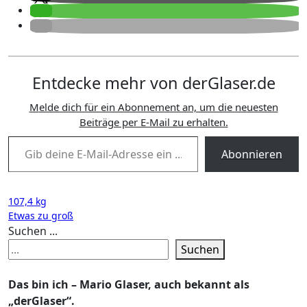
Entdecke mehr von derGlaser.de
Melde dich für ein Abonnement an, um die neuesten
Beiträge per E-Mail zu erhalten.
Gib deine E-Mail-Adresse ein ...
Abonnieren
Beitragsnavigation
107,4 kg
Etwas zu groß
Suchen ...
Suchen
Das bin ich – Mario Glaser, auch bekannt als
„derGlaser“.