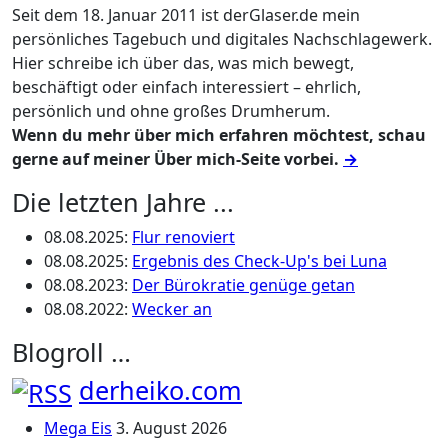
Seit dem 18. Januar 2011 ist derGlaser.de mein
persönliches Tagebuch und digitales Nachschlagewerk.
Hier schreibe ich über das, was mich bewegt,
beschäftigt oder einfach interessiert – ehrlich,
persönlich und ohne großes Drumherum.
Wenn du mehr über mich erfahren möchtest, schau
gerne auf meiner Über mich-Seite vorbei.
→
Die letzten Jahre ...
08.08.2025
:
Flur renoviert
08.08.2025
:
Ergebnis des Check-Up's bei Luna
08.08.2023
:
Der Bürokratie genüge getan
08.08.2022
:
Wecker an
Blogroll …
derheiko.com
Mega Eis
3. August 2026