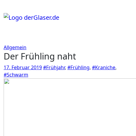
Zum
Inhalt
springen
Allgemein
Der Frühling naht
17. Februar 2019
#Frühjahr
,
#Frühling
,
#Kraniche
,
#Schwarm