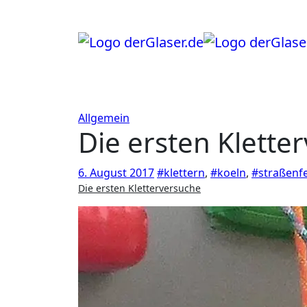
Zum
Inhalt
springen
Allgemein
Die ersten Klette
6. August 2017
#klettern
,
#koeln
,
#straßenf
Die ersten Kletterversuche