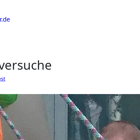
rversuche
est