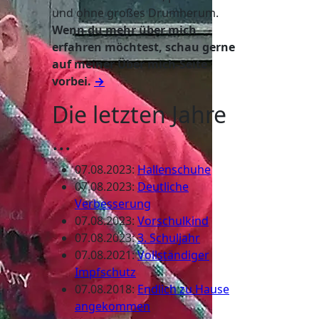
und ohne großes Drumherum.
Wenn du mehr über mich
erfahren möchtest, schau gerne
auf meiner Über mich-Seite
vorbei.
→
Die letzten Jahre
...
07.08.2023
:
Hallenschuhe
07.08.2023
:
Deutliche
Verbesserung
07.08.2023
:
Vorschulkind
07.08.2023
:
3. Schuljahr
07.08.2021
:
Vollständiger
Impfschutz
07.08.2018
:
Endlich zu Hause
angekommen