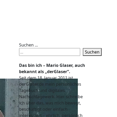
Suchen ...
Suchen
Das bin ich – Mario Glaser, auch
bekannt als „derGlaser“.
Seit dem 18. Januar 2011 ist
derGlaser.de mein persönliches
Tagebuch und digitales
Nachschlagewerk. Hier schreibe
ich über das, was mich bewegt,
beschäftigt oder einfach
interessiert – ehrlich, persönlich