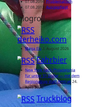
07.08.2014
:
Problematisch
07.08.2013
:
Ausgepflegt
Blogroll …
derheiko.com
Mega Eis
3. August 2026
Fahrbier
New York nach Philadelphia
für unter 31 Dollar — mit dem
Regionalzug statt Amtrak
24.
April 2026
Truckblog