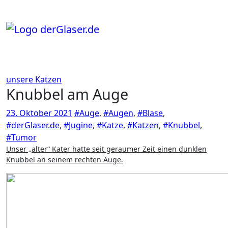
Zum
Inhalt
springen
unsere Katzen
Knubbel am Auge
23. Oktober 2021
#Auge
,
#Augen
,
#Blase
,
#derGlaser.de
,
#Jugine
,
#Katze
,
#Katzen
,
#Knubbel
,
#Tumor
Unser „alter“ Kater hatte seit geraumer Zeit einen dunklen
Knubbel an seinem rechten Auge.