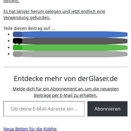
bestellt.
Es hat länger herum gelegen und jetzt endlich eine
Verwendung gefunden.
Teile diesen Beitrag auf ...
Entdecke mehr von derGlaser.de
Melde dich für ein Abonnement an, um die neuesten
Beiträge per E-Mail zu erhalten.
Gib deine E-Mail-Adresse ein ...
Abonnieren
Beitragsnavigation
Neue Betten für die Kiddys