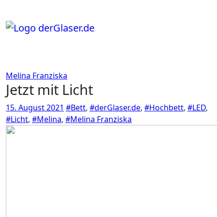
Zum
Inhalt
springen
Melina Franziska
Jetzt mit Licht
15. August 2021
#Bett
,
#derGlaser.de
,
#Hochbett
,
#LED
,
#Licht
,
#Melina
,
#Melina Franziska